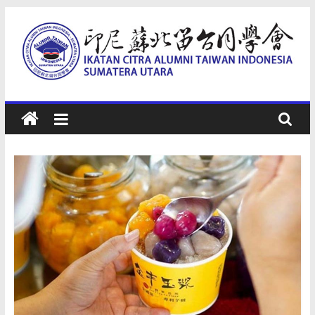
Skip
to
content
印
尼
蘇
北
留
台