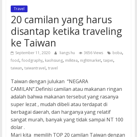
同
Travel
20 camilan yang harus
學
disantap ketika traveling
ke Taiwan
會
,
September 11, 2020
liangs hu
3656 Views
boba
IKATAN
,
,
,
,
,
,
food
foodgraphy
kaohsiung
milktea
nightmarket
taipei
CITRA
,
,
taiwan
taiwantravel
travel
ALUMNI
TAIWAN
Taiwan dengan julukan “NEGARA
INDONESIA
CAMILAN”.Definisi camilan atau makanan ringan
–
adalah bahwa makanan tersebut yang rasanya
SUMATRA
super lezat , mudah dibeli atau terdapat di
UTARA
berbagai daerah, dan harganya yang relatif
sangat murah, banyak yang tidak sampai NT 100
dolar .
Mari kita memilih TOP 20 camilan Taiwan dengan